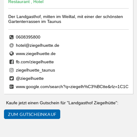
Restaurant , Hotel
Der Landgasthof, mitten im Weiltal, mit einer der schönsten
Gartenterrassen im Taunus
0608395800
hotel@ziegelhuette.de
www.ziegelhuette.de
fb.com/ziegelhuette
ziegelhuette_taunus
@ziegelhuette
www.google.com/search?q=ziegelh%C3%BCtte&rlz=1C1CHBF
Kaufe jetzt einen Gutschein für "Landgasthof Ziegelhütte":
ZUM GUTSCHEINKAUF