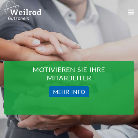
We use cookies
We use cookies and other technologies on our website. Some of these are
essential, while others help us to improve this website and your
experience. Personal data can be processed (e.g. IP addresses), e.g. B. for
personalized ads and content or ad and content measurement. You can
find more information about the use of your data in our
data protection
declaration. You can revoke or adjust your selection at any time under
Settings.
MOTIVIEREN SIE IHRE
MITARBEITER
MEHR INFO